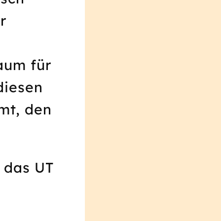
r
aum für
diesen
mt, den
n das UT