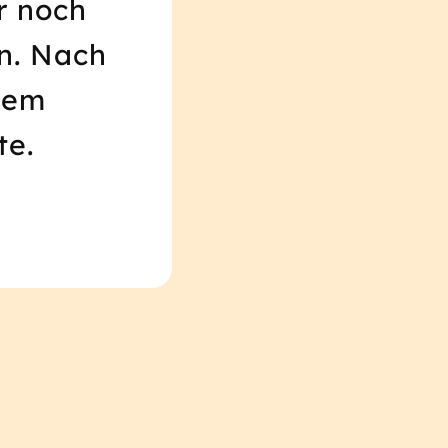
r noch
n. Nach
 dem
te.