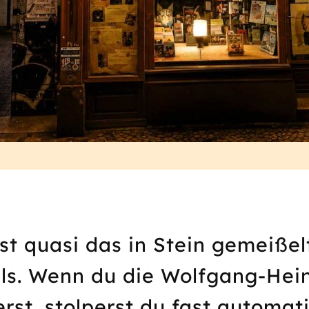
st quasi das in Stein gemeißel
els. Wenn du die Wolfgang-Hei
rst, stolperst du fast automat