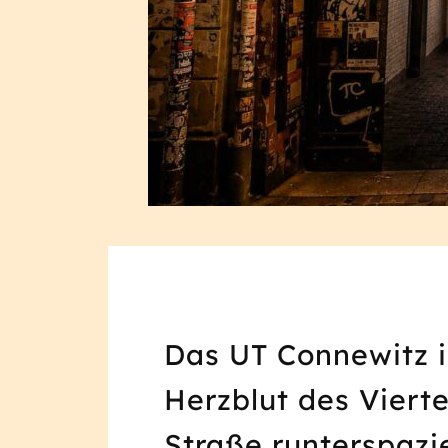
Das UT Connewitz i
Herzblut des Viert
Straße runterspazie