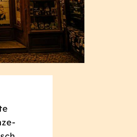
te
nze-
isch