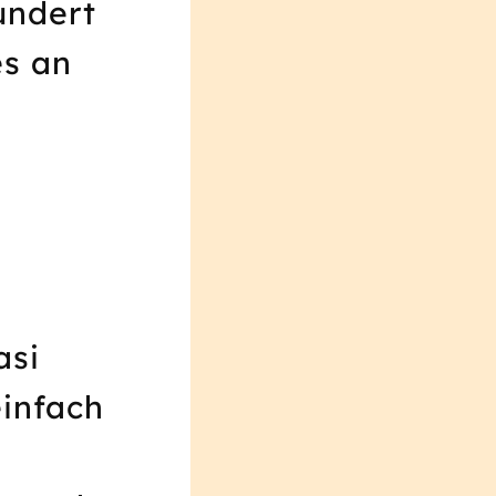
undert
es an
asi
einfach