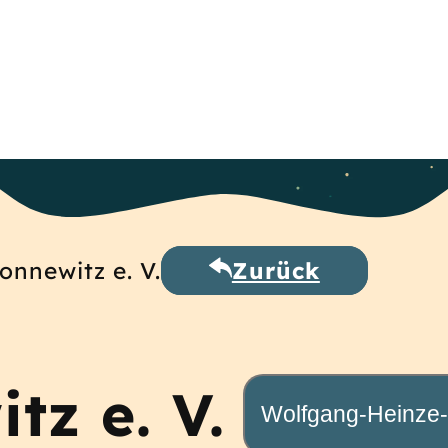
onnewitz e. V.
Zurück
tz e. V.
Wolfgang-Heinze-