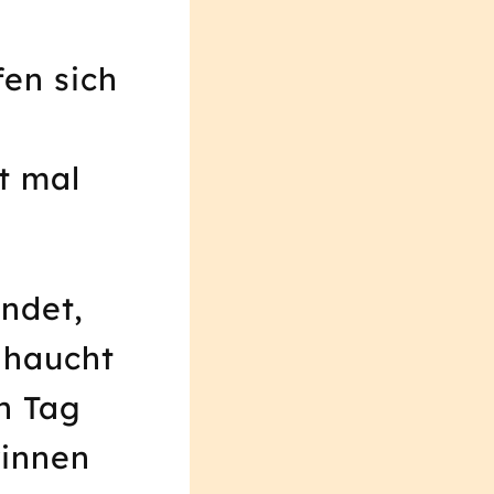
en sich
t mal
ündet,
 haucht
n Tag
rinnen