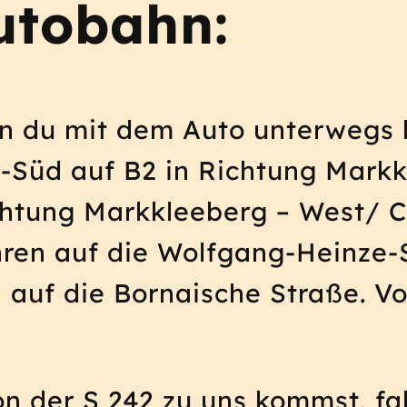
utobahn:
n du mit dem Auto unterwegs b
g-Süd auf B2 in Richtung Markk
chtung Markkleeberg – West/ C
hren auf die Wolfgang-Heinze-
auf die Bornaische Straße. Vo
 der S 242 zu uns kommst, fahr