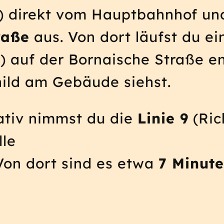
) direkt vom Hauptbahnhof und
raße
aus. Von dort läufst du ei
r) auf der Bornaische Straße en
ild am Gebäude siehst.
nativ nimmst du die
Linie 9
(Ric
lle
Von dort sind es etwa
7 Minut