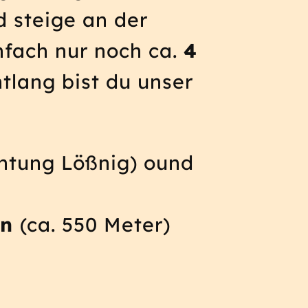
 steige an der
nfach nur noch ca.
4
tlang bist du unser
htung Lößnig) ound
en
(ca. 550 Meter)