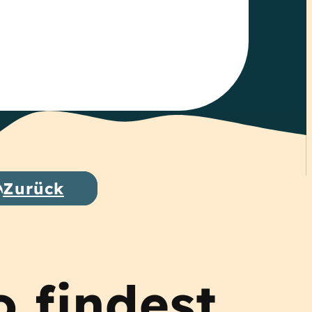
Zurück
o findest