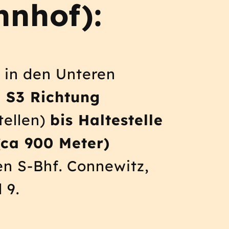
hnhof):
 in den Unteren
n
S3 Richtung
tellen)
bis Haltestelle
(ca 900 Meter)
en S-Bhf. Connewitz,
 9.