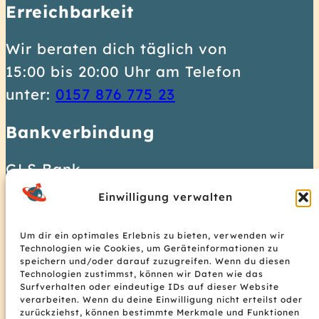
Erreichbarkeit
Wir beraten dich täglich von
15:00 bis 20:00 Uhr am Telefon
0
unter:
0157 876 775 23
1
Bankverbindung
5
7
GLS Bank
8
IBAN: DE37 4306 0967 1128 3931
Einwilligung verwalten
7
01
6
BIC: GENODEM1GLS
Um dir ein optimales Erlebnis zu bieten, verwenden wir
Technologien wie Cookies, um Geräteinformationen zu
7
© 2026 Homeplanet Hostel
speichern und/oder darauf zuzugreifen. Wenn du diesen
7
Technologien zustimmst, können wir Daten wie das
Surfverhalten oder eindeutige IDs auf dieser Website
5
verarbeiten. Wenn du deine Einwilligung nicht erteilst oder
zurückziehst, können bestimmte Merkmale und Funktionen