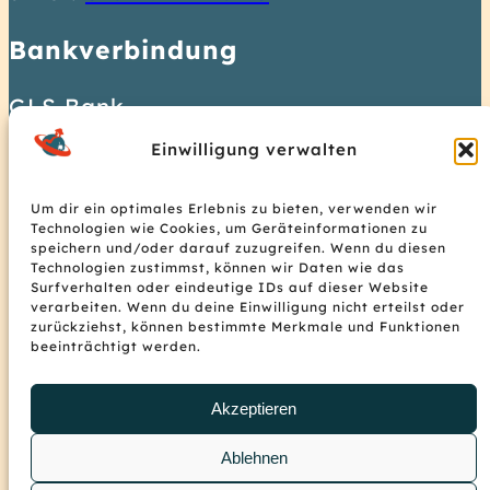
1
Bankverbindung
5
7
GLS Bank
8
IBAN: DE37 4306 0967 1128 3931
Einwilligung verwalten
7
01
6
BIC: GENODEM1GLS
Um dir ein optimales Erlebnis zu bieten, verwenden wir
Technologien wie Cookies, um Geräteinformationen zu
7
© 2026 Homeplanet Hostel
speichern und/oder darauf zuzugreifen. Wenn du diesen
7
Technologien zustimmst, können wir Daten wie das
Surfverhalten oder eindeutige IDs auf dieser Website
5
verarbeiten. Wenn du deine Einwilligung nicht erteilst oder
zurückziehst, können bestimmte Merkmale und Funktionen
2
Anmelden
beeinträchtigt werden.
3
Nach Oben
Akzeptieren
Ablehnen