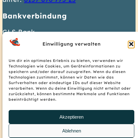
1
Bankverbindung
5
7
GLS Bank
8
IBAN: DE37 4306 0967 1128 3931
Einwilligung verwalten
7
01
6
BIC: GENODEM1GLS
Um dir ein optimales Erlebnis zu bieten, verwenden wir
Technologien wie Cookies, um Geräteinformationen zu
7
© 2026 Homeplanet Hostel
speichern und/oder darauf zuzugreifen. Wenn du diesen
7
Technologien zustimmst, können wir Daten wie das
Surfverhalten oder eindeutige IDs auf dieser Website
5
verarbeiten. Wenn du deine Einwilligung nicht erteilst oder
zurückziehst, können bestimmte Merkmale und Funktionen
2
beeinträchtigt werden.
Anmelden
3
Nach Oben
Akzeptieren
Ablehnen