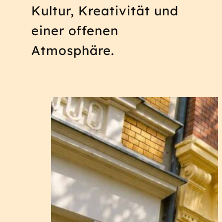
Kultur, Kreativität und
einer offenen
Atmosphäre.