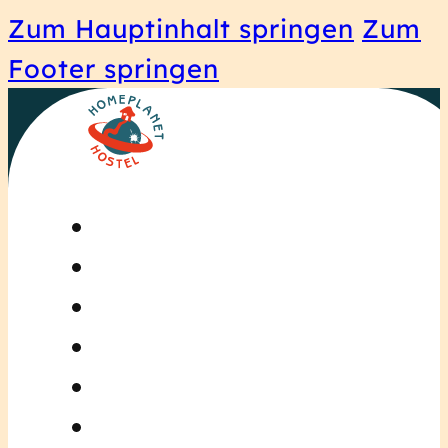
Zum Hauptinhalt springen
Zum
Footer springen
Startseite
Zimmer
ReiseGuide
Über Uns
Blog
Kontakt