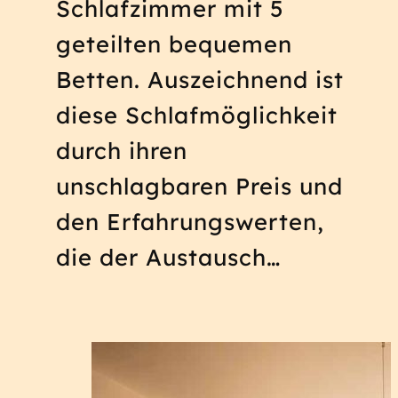
Schlafzimmer mit 5
geteilten bequemen
Betten. Auszeichnend ist
diese Schlafmöglichkeit
durch ihren
unschlagbaren Preis und
den Erfahrungswerten,
die der Austausch…