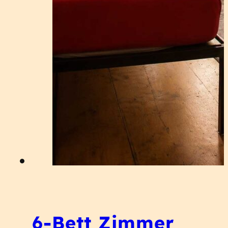
6-Bett Zimmer