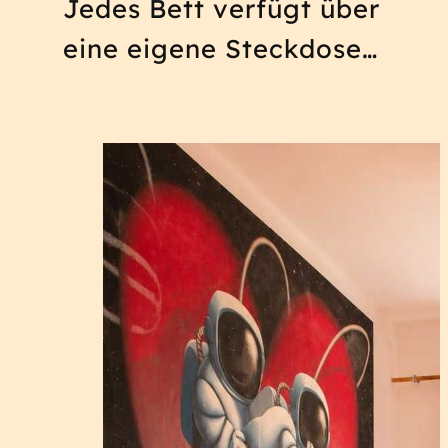
Jedes Bett verfügt über
eine eigene Steckdose…