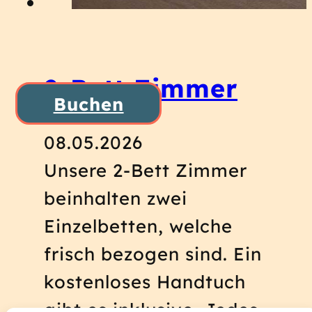
2-Bett Zimmer
Buchen
08.05.2026
Unsere 2-Bett Zimmer
beinhalten zwei
Einzelbetten, welche
frisch bezogen sind. Ein
kostenloses Handtuch
gibt es inklusive. Jedes